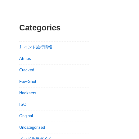
Categories
1. インド旅行情報
Atmos
Cracked
Few-Shot
Hacksers
ISO
Original
Uncategorized
インド旅行ガイド