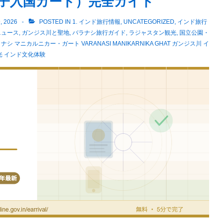
rd（電子入国カード）完全ガイド
, 2026
POSTED IN
1. インド旅行情報
,
UNCATEGORIZED
,
インド旅行
ニュース
,
ガンジス川と聖地
,
バラナシ旅行ガイド
,
ラジャスタン観光
,
国立公園・
ナシ マニカルニカー・ガート VARANASI MANIKARNIKA GHAT ガンジス川 イ
光 インド文化体験