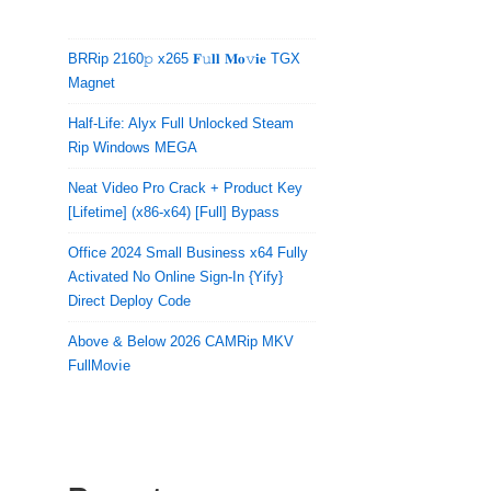
BRRip 2160𝚙 x265 𝐅𝚞𝐥𝐥 𝐌𝐨𝚟𝐢𝐞 TGX
Magnet
Half-Life: Alyx Full Unlocked Steam
Rip Windows MEGA
Neat Video Pro Crack + Product Key
[Lifetime] (x86-x64) [Full] Bypass
Office 2024 Small Business x64 Fully
Activated No Online Sign-In {Yify}
Direct Deploy Code
Above & Below 2026 CAMRip MKV
FullMov𝗂e