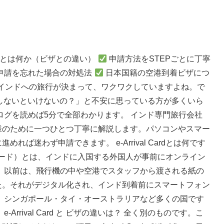
 Cardとは何か（ビザとの違い）
申請方法をSTEPごとに丁寧
申請を忘れた場合の対処法
日本国籍の空港到着ビザにつ
す インドへの旅行が決まって、ワクワクしていますよね。で
」「申請しないといけないの？」と不安に思っている方が多くいら
ログを読めば5分で全部わかります。 インド専門旅行会社
様のために一つひとつ丁寧に解説します。パソコンやスマー
ば迷わず申請できます。 e-Arrival Cardとは何です
イバル・カード）とは、インドに入国する外国人が事前にオンライン
 以前は、飛行機の中や空港でスタッフから渡される紙の
た。それがデジタル化され、インド到着前にスマートフォン
 シンガポール・タイ・オーストラリアなど多くの国です
rrival Card と ビザの違いは？ 全く別のものです。こ