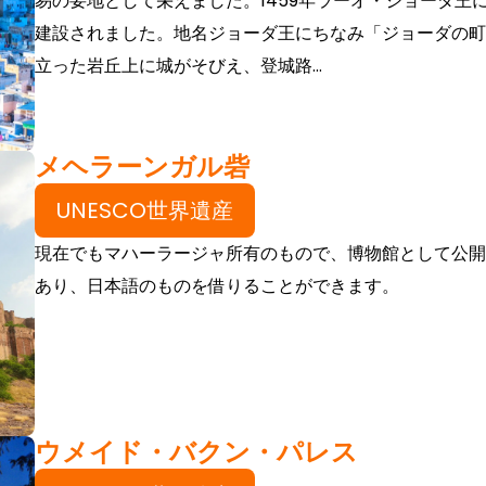
易の要地として栄えました。1459年ラーオ・ジョーダ王
建設されました。地名ジョーダ王にちなみ「ジョーダの町
立った岩丘上に城がそびえ、登城路...
メヘラーンガル砦
UNESCO世界遺産
現在でもマハーラージャ所有のもので、博物館として公開
あり、日本語のものを借りることができます。
ウメイド・バクン・パレス