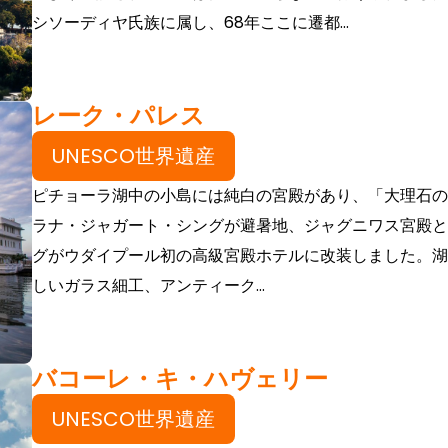
シソーディヤ氏族に属し、68年ここに遷都...
レーク・パレス
UNESCO世界遺産
ピチョーラ湖中の小島には純白の宮殿があり、「大理石の宮
ラナ・ジャガート・シングが避暑地、ジャグニワス宮殿と
グがウダイプール初の高級宮殿ホテルに改装しました。湖
しいガラス細工、アンティーク...
バコーレ・キ・ハヴェリー
UNESCO世界遺産