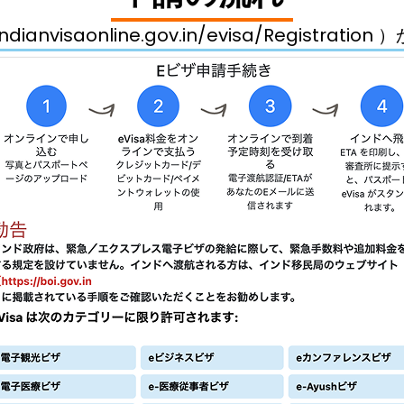
ndianvisaonline.gov.in/evisa/Registra