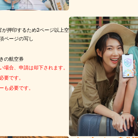
官が押印するため2ページ以上空
項ページの写し
きの航空券
い場合、申請は却下されます。
必要です。
ーも必要です。